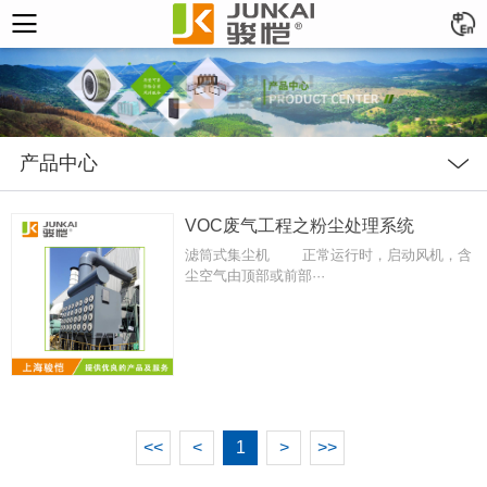
产品中心
VOC废气工程之粉尘处理系统
滤筒式集尘机 正常运行时，启动风机，含
尘空气由顶部或前部···
<<
<
1
>
>>