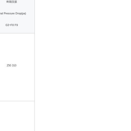
终期压损
nal Pressure Drop(pa)
G3~F8 F9
250 310