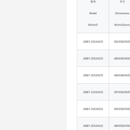
型号
尺寸
Model
Dimensions
WxHxD
WxHxD(mm
JMB7-24X24X25
592X592X63
JMB7-20X24X25
490X592X63
JMB7-20X20X25
490X490X63
JMB7-12X24X25
287X592X63
JMB7-24X24X22
592X592X55
JMB7-20X24X22
490X592X55