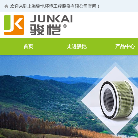
欢迎来到
上海骏恺环境工程股份有限公司
官网！
首页
走进骏恺
产品中心
公司介绍
空气净化过滤
董事长致辞
工业过滤器
生产线
VOCs废气治
荣誉证书
废水处理
企业文化
FFU
空气净化消毒