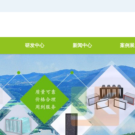
研发中心
新闻中心
案例展
器
简介
公司新闻
空气净
研讨会
行业新闻
VOC治
理
检测仓
废水处理
产品检测
新技术新工艺
机