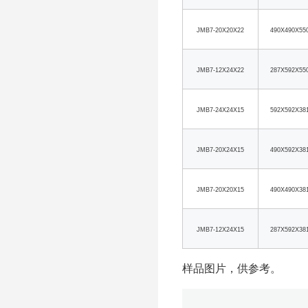
JMB7-20X20X22
490X490X55
JMB7-12X24X22
287X592X55
JMB7-24X24X15
592X592X38
JMB7-20X24X15
490X592X38
JMB7-20X20X15
490X490X38
JMB7-12X24X15
287X592X38
样品图片，供参考。