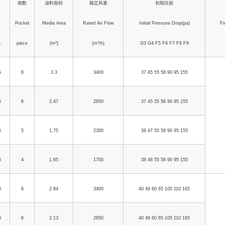
袋数
滤料面积
额定风量
初期压损
Pocket
Media Area
Rated Air Flow
Initial Pressure Drop(pa)
Fi
)
piece
(m²)
(m³/h)
G3 G4 F5 F6 F7 F8 F9
5
8
3.3
3400
37 45 55 58 90 95 155
5
6
2.47
2850
37 45 55 58 90 95 155
5
5
1.75
2300
38 47 55 58 90 95 155
5
4
1.65
1700
38 48 55 58 90 95 155
0
8
2.84
3400
40 49 60 65 105 110 165
0
6
2.13
2850
40 49 60 65 105 110 165